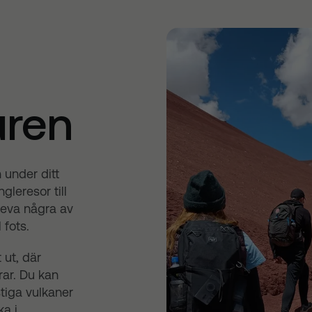
uren
 under ditt
leresor till
leva några av
 fots.
 ut, där
ar. Du kan
stiga vulkaner
ka i