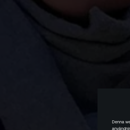
Denna web
användnin