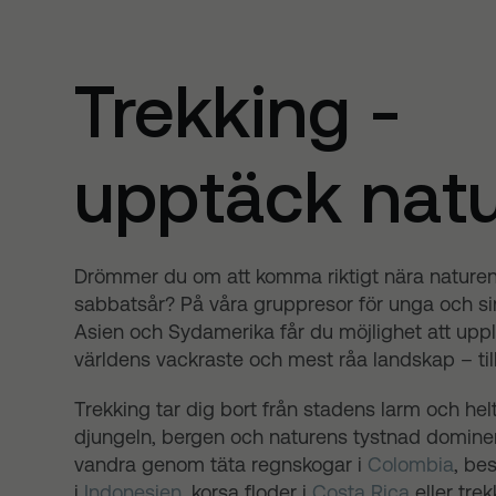
Trekking -
upptäck nat
Drömmer du om att komma riktigt nära naturen
sabbatsår? På våra gruppresor för unga och sing
Asien och Sydamerika får du möjlighet att upp
världens vackraste och mest råa landskap – till
Trekking tar dig bort från stadens larm och helt
djungeln, bergen och naturens tystnad dominer
vandra genom täta regnskogar i
Colombia
, be
i
Indonesien
, korsa floder i
Costa Rica
eller trek