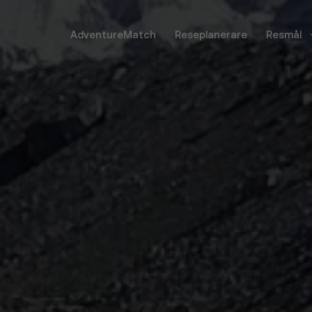
AdventureMatch
Reseplanerare
Resmål