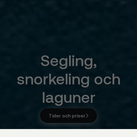
Segling,
snorkeling och
laguner
Tider och priser
