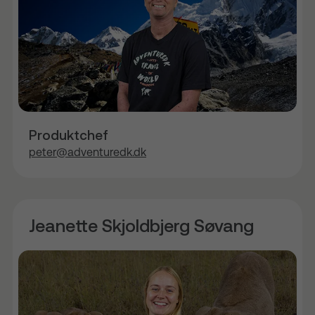
Produktchef
peter@adventuredk.dk
Jeanette Skjoldbjerg Søvang