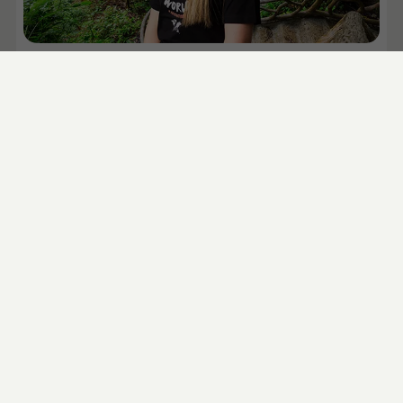
Rese rådgivare
louise@adventuredk.dk
Jannik Toft Friis