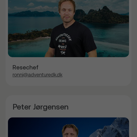
Resechef
ronni@adventuredk.dk
Peter Jørgensen