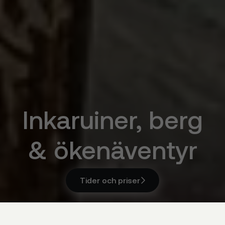
Inkaruiner, berg
& ökenäventyr
Tider och priser

Tider och priser
