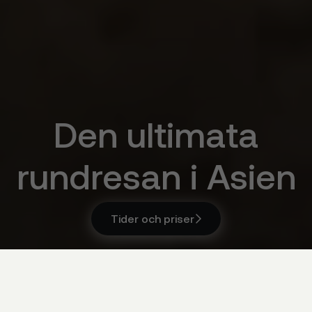
Den ultimata
rundresan i Asien
Tider och priser

Tider och priser
