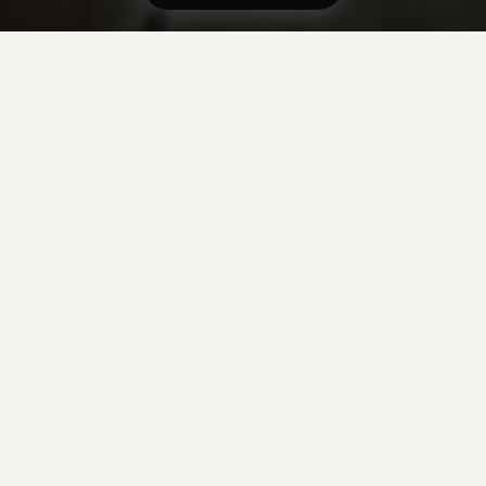
Tider och priser

Sri Lanka
Åldersgrupp
Åldersgrupp
Välj åldersgrupp

Ankomst & hemresa
Ankomst & hemresa
Välj ankomst

Vill du kombinera resan med andra resor? Prova eventuellt
vårt
kombinationsverktyg
14 dagar
Mötesplats: Negombo, Sri Lanka