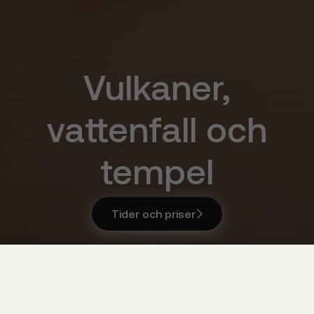
Vulkaner,
vattenfall och
tempel
Tider och priser

Tider och priser
