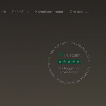
rare
Resmål
Kombinera resor
Om oss