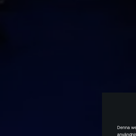
Denna web
användnin