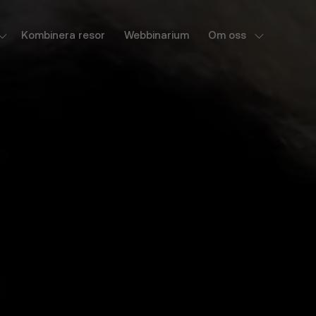
Kombinera resor
Webbinarium
Om oss