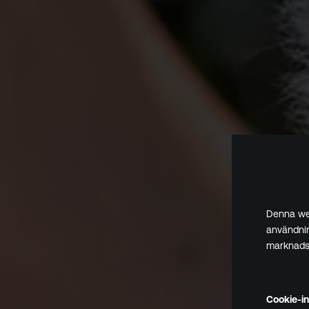
Denna web
användnin
marknadsf
Cookie-in