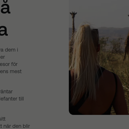
på
a
va dem i
ler
esor för
dens mest
väntar
fanter till
itt
 när den blir