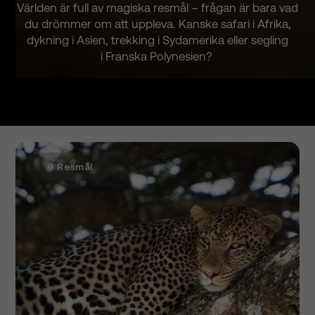
Världen är full av magiska
resmål
– frågan är bara vad
du drömmer om att uppleva. Kanske safari i
Afrika
,
dykning i
Asien
, trekking i
Sydamerika
eller segling
i
Franska Polynesien
?
9 Resmål