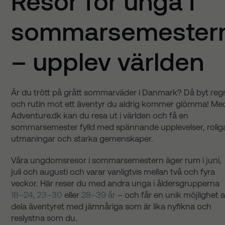
Resor för unga i
sommarsemester
– upplev världen
Är du trött på grått sommarväder i Danmark? Då byt reg
och rutin mot ett äventyr du aldrig kommer glömma! Me
Adventure.dk kan du resa ut i världen och få en
sommarsemester fylld med spännande upplevelser, rolig
utmaningar och starka gemenskaper.
Våra ungdomsresor i sommarsemestern äger rum i juni,
juli och augusti och varar vanligtvis mellan två och fyra
veckor. Här reser du med andra unga i åldersgrupperna
18–24,
23–30
eller
28–39 år
– och får en unik möjlighet a
dela äventyret med jämnåriga som är lika nyfikna och
reslystna som du.