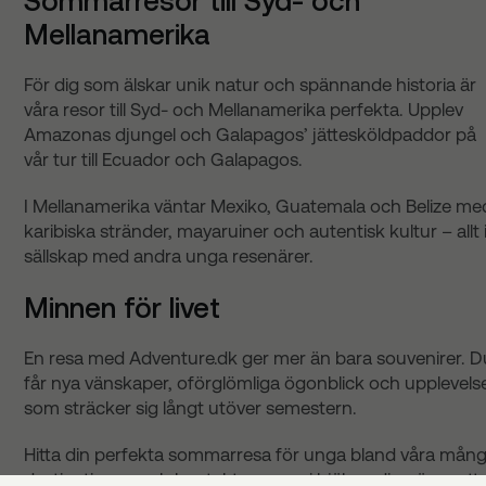
Sommarresor till Syd- och
Mellanamerika
För dig som älskar unik natur och spännande historia är
våra resor till Syd- och Mellanamerika perfekta. Upplev
Amazonas djungel och Galapagos’ jättesköldpaddor på
vår tur till Ecuador och Galapagos.
I Mellanamerika väntar Mexiko, Guatemala och Belize me
karibiska stränder, mayaruiner och autentisk kultur – allt 
sällskap med andra unga resenärer.
Minnen för livet
En resa med Adventure.dk ger mer än bara souvenirer. D
får nya vänskaper, oförglömliga ögonblick och upplevels
som sträcker sig långt utöver semestern.
Hitta din perfekta sommarresa för unga bland våra mån
destinationer, och kontakta oss – vi hjälper dig gärna att