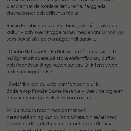
bland annat de ikoniska lemurerna, färgglada
chameleoner och sällsynta fåglar.
Resan kombinerar äventyr, biologisk mångfald och
kultur – och sker i trygga ramar med andra
jämnåriga
som också vill uppleva något helt särskilt.
I Chobe National Park i Botswana får du safari och
möjlighet att spana på stora elefantflockar, bufflar
och flodhästar längs vattenkanten. En intensiv och
unik safariupplevelse.
I Sydafrika kan du välja komfort och djurliv i
Botlierskop Private Game Reserve – idealt för dig som
önskar naturupplevelser i luxuösa ramar.
Vill du avsluta resan med palmer och
paradisstämning kan du kombinera din safari med
Mauritius
, där kritvita stränder och azurblått hav
väntar. Perfekt för avkoppling efter ett stort äventyr.