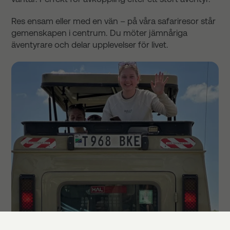
Res ensam eller med en vän – på våra safariresor står
gemenskapen i centrum. Du möter jämnåriga
äventyrare och delar upplevelser för livet.