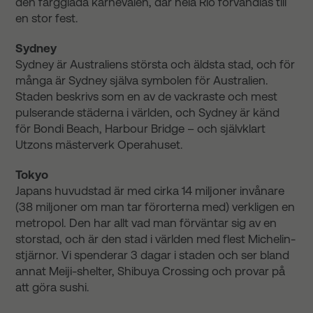
den färgglada karnevalen, där hela Rio förvandlas till
en stor fest.
Sydney
Sydney är Australiens största och äldsta stad, och för
många är Sydney själva symbolen för Australien.
Staden beskrivs som en av de vackraste och mest
pulserande städerna i världen, och Sydney är känd
för Bondi Beach, Harbour Bridge – och självklart
Utzons mästerverk Operahuset.
Tokyo
Japans huvudstad är med cirka 14 miljoner invånare
(38 miljoner om man tar förorterna med) verkligen en
metropol. Den har allt vad man förväntar sig av en
storstad, och är den stad i världen med flest Michelin-
stjärnor. Vi spenderar 3 dagar i staden och ser bland
annat Meiji-shelter, Shibuya Crossing och provar på
att göra sushi.