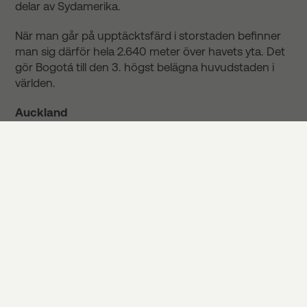
delar av Sydamerika.
När man går på upptäcktsfärd i storstaden befinner
man sig därför hela 2.640 meter över havets yta. Det
gör Bogotá till den 3. högst belägna huvudstaden i
världen.
Auckland
Beläget på Nya Zeelands nordö finner du
huvudstaden Auckland. Med sina 1,5 miljoner
invånare är staden den största på Nya Zeeland.
Auckland är på många sätt helt annat än vad man
förknippar med Nya Zeeland – här finns nämligen
både skyskrapor och upptagna affärsmän. Men som
Nya Zeelands enda riktiga storstad erbjuder Auckland
fina kulturella upplevelser, bra underhållning och ett
pulserande stadsliv med shopping och restauranger.
Dessutom kan du smaka på fantastisk, lokal vin – en