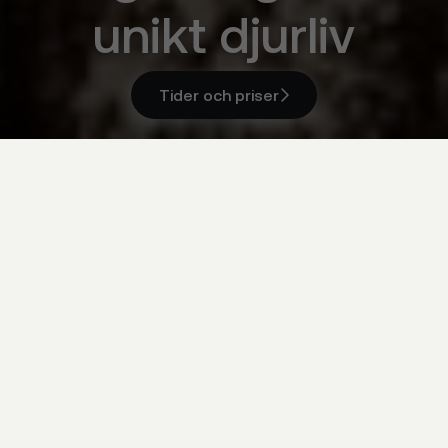
unikt djurliv
Tider och priser

Tider och priser

Galapagosöarna & Ecuador
Åldersgrupp
Åldersgrupp
Välj åldersgrupp

Ankomst & hemresa
Ankomst & hemresa
Välj ankomst
