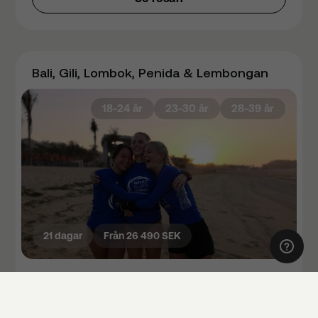
Bali, Gili, Lombok, Penida & Lembongan
18-24 år
23-30 år
28-39 år
21 dagar
Från 26 490 SEK
Upplev:
Cykeltur, byrundtur, balinesisk dans,
vulkanbestigning, rafting, tempelbesök, rismarker,