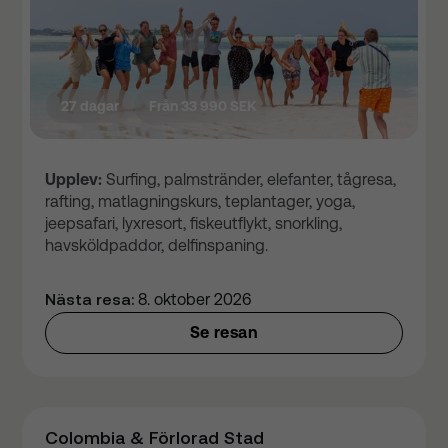
27 dagar
Från 33 990 SEK
Upplev:
Surfing, palmstränder, elefanter, tågresa,
rafting, matlagningskurs, teplantager, yoga,
jeepsafari, lyxresort, fiskeutflykt, snorkling,
havsköldpaddor, delfinspaning.
Nästa resa:
8. oktober 2026
Se resan
Colombia & Förlorad Stad