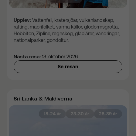
Upplev:
Vattenfall, kratersjöar, vulkanlandskap,
rafting, maorifolket, varma källor, glödormsgrotta,
Hobbiton, Zipline, regnskog, glaciärer, vandringar,
nationalparker, gondoltur.
Nästa resa:
13. oktober 2026
Se resan
Sri Lanka & Maldiverna
18-24 år
23-30 år
28-39 år