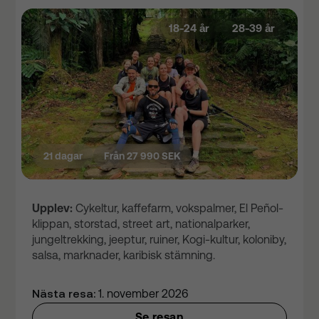
18-24 år
28-39 år
21 dagar
Från 27 990 SEK
Upplev:
Cykeltur, kaffefarm, vokspalmer, El Peñol-
klippan, storstad, street art, nationalparker,
jungeltrekking, jeeptur, ruiner, Kogi-kultur, koloniby,
salsa, marknader, karibisk stämning.
Nästa resa:
1. november 2026
Se resan