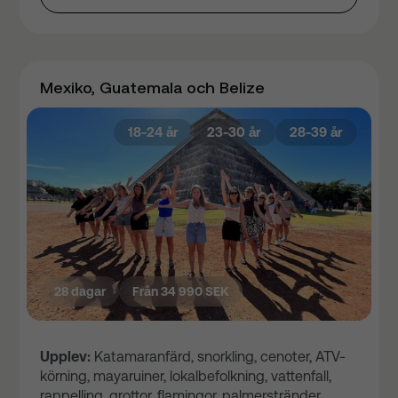
Mexiko, Guatemala och Belize
18-24 år
23-30 år
28-39 år
28 dagar
Från 34 990 SEK
Upplev:
Katamaranfärd, snorkling, cenoter, ATV-
körning, mayaruiner, lokalbefolkning, vattenfall,
rappelling, grottor, flamingor, palmerstränder,