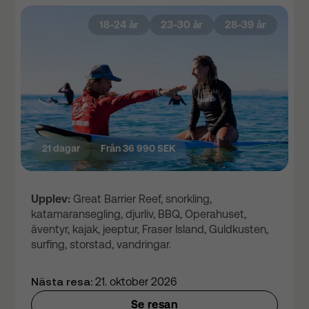
18-24 år
23-30 år
28-39 år
21 dagar
Från 36 990 SEK
Upplev:
Great Barrier Reef, snorkling,
katamaransegling, djurliv, BBQ, Operahuset,
äventyr, kajak, jeeptur, Fraser Island, Guldkusten,
surfing, storstad, vandringar.
Nästa resa:
21. oktober 2026
Se resan