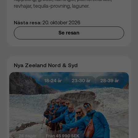
revhajar, tequila-provning, laguner.
Nästa resa:
20. oktober 2026
Se resan
Nya Zeeland Nord & Syd
18-24 år
23-30 år
28-39 år
28 dagar
Från 45 990 SEK