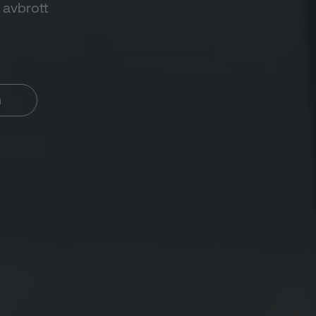
 avbrott
h