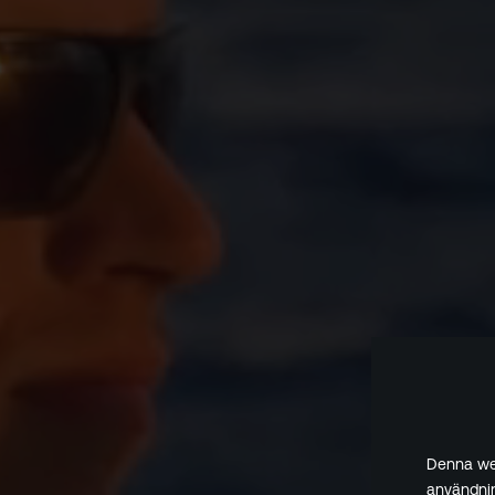
Denna web
användnin