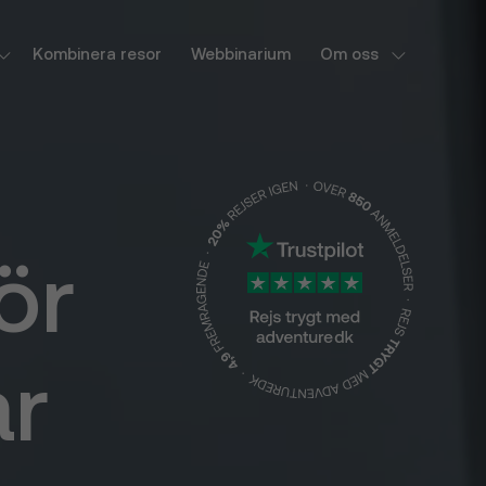
Kombinera resor
Webbinarium
Om oss
ör
ar