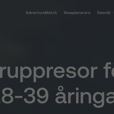
AdventureMatch
Reseplanerare
Resmål
ruppresor f
8-39 åring