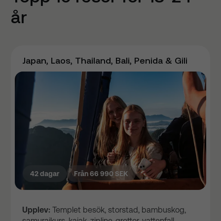
år
Japan, Laos, Thailand, Bali, Penida & Gili
42 dagar
Från 66 990 SEK
Upplev:
Templet besök, storstad, bambuskog,
samurajkurs, kajak, zipline, grottor, vattenfall,