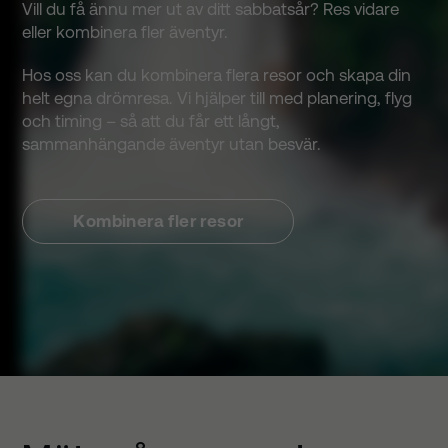
Vill du få ännu mer ut av ditt sabbatsår? Res vidare
eller kombinera fler äventyr.
Hos oss kan du kombinera flera resor och skapa din
helt egna drömresa. Vi hjälper till med planering, flyg
och timing – så att du får ett långt,
sammanhängande äventyr utan besvär.
Kombinera fler resor