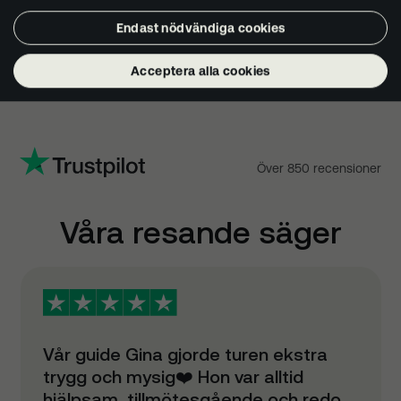
Endast nödvändiga cookies


Acceptera alla cookies
Över 850 recensioner
Våra resande säger
Vår guide Gina gjorde turen ekstra
trygg och mysig❤️ Hon var alltid
hjälpsam, tillmötesgående och redo