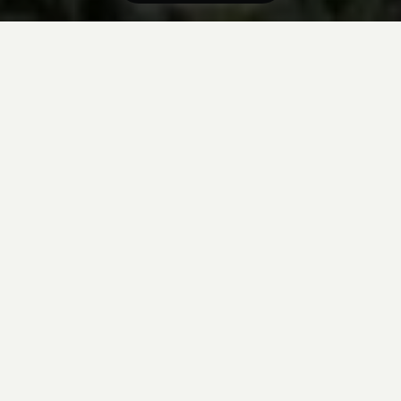
Tider och priser

Kanadas Klippiga Bergens Vildmark
Åldersgrupp
Åldersgrupp
Välj åldersgrupp

Ankomst & hemresa
Ankomst & hemresa
Välj ankomst

Vill du kombinera resan med andra resor? Prova eventuellt
vårt
kombinationsverktyg
13 dagar
Mötesplats: Fort St. John, BC, Kanada