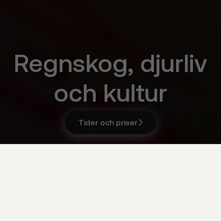
Regnskog, djurliv
och kultur
Tider och priser

Tider och priser

Costa Rica, Mexiko & Kuba
Åldersgrupp