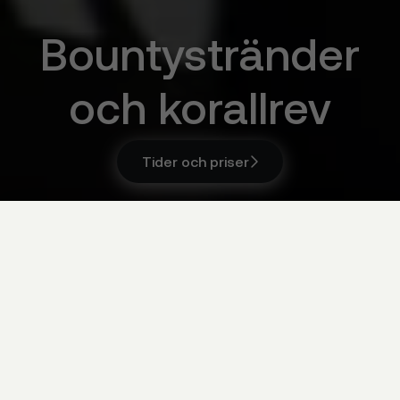
Bountystränder
och korallrev
Tider och priser

Tider och priser

Maldiverna
Åldersgrupp
Åldersgrupp
Välj åldersgrupp
