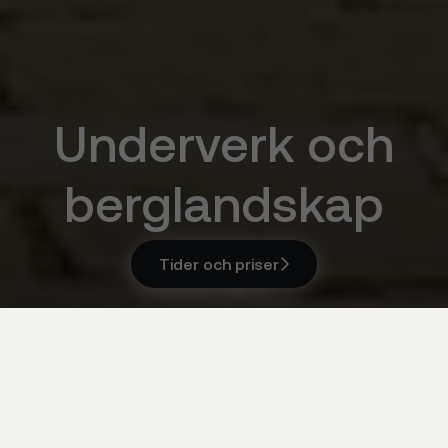
Underverk och
berglandskap
Tider och priser

Tider och priser

Kina & Vietnam