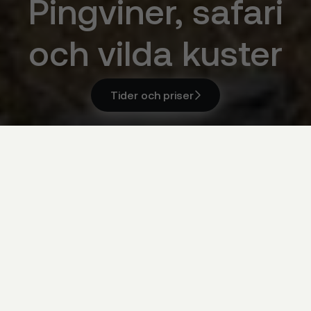
Pingviner, safari
och vilda kuster
Tider och priser

Tider och priser

Sydafrika, Kapstaden & Kust
Åldersgrupp
Åldersgrupp
Välj åldersgrupp

Ankomst & hemresa
Ankomst & hemresa