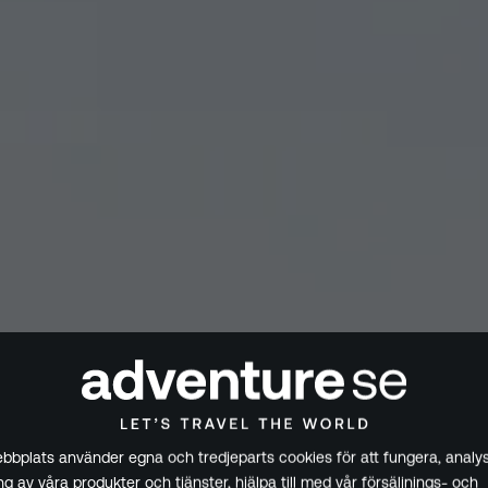
bplats använder egna och tredjeparts cookies för att fungera, analys
g av våra produkter och tjänster, hjälpa till med vår försäljnings- och