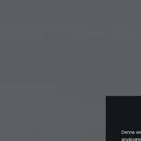
Denna web
användnin