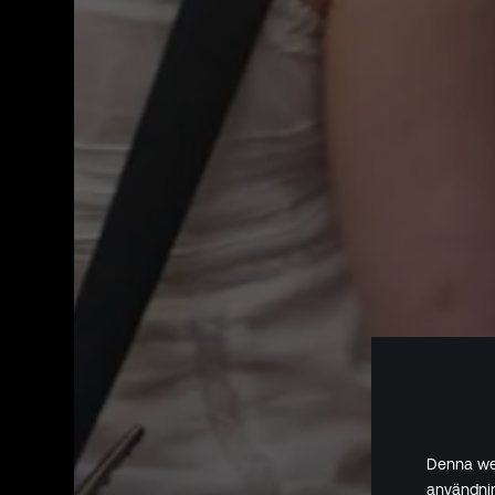
Denna web
användnin