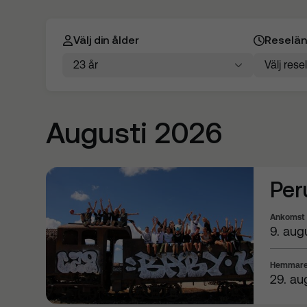
Välj din ålder
Reselä
Välj din ålder
Välj rese
23 år
Välj res

Augusti 2026
Per
Ankomst
9. aug
Hemmare
29. au