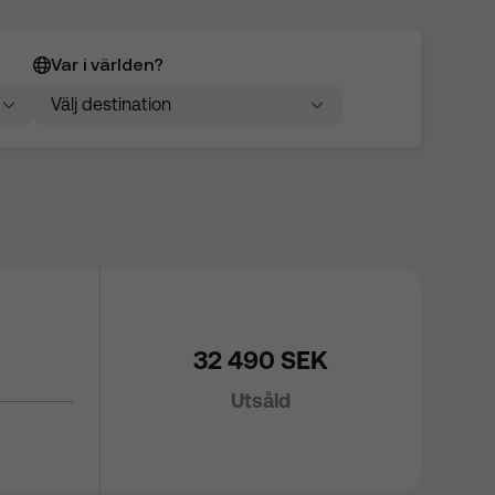
Var i världen?
Välj destination
Välj destination


32 490 SEK
Utsåld