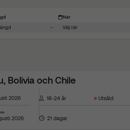
ngd
När
längd
Välj när
elängd
Välj när

u, Bolivia och Chile
usti 2026
18-24 år
Utsåld
sa
gusti 2026
21 dagar