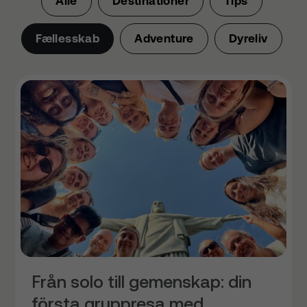
Alle
Destinationer
Tips
Fællesskab
Adventure
Dyreliv
Från solo till gemenskap: din
första gruppresa med