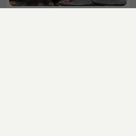
Åk på gruppresa med
adventuredk i ditt sabbatsår
Läs artikel